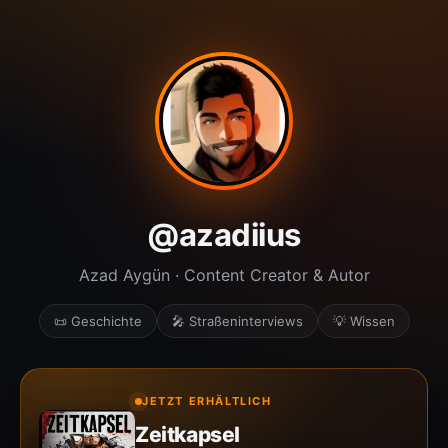
@azadiius
Azad Aygün · Content Creator & Autor
📜 Geschichte
🎤 Straßeninterviews
💡 Wissen
JETZT ERHÄLTLICH
Zeitkapsel