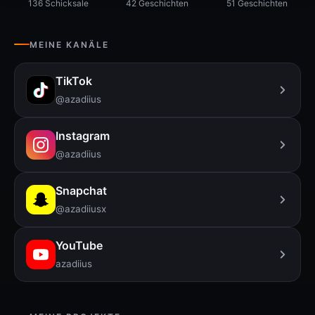
136 Schicksale
42 Geschichten
51 Geschichten
MEINE KANÄLE
TikTok
@azadiius
Instagram
@azadiius
Snapchat
@azadiiusx
YouTube
azadiius